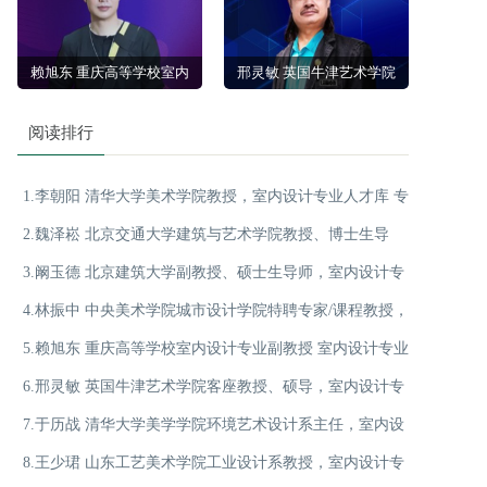
专家顾问
赖旭东 重庆高等学校室内
邢灵敏 英国牛津艺术学院
设计专业副教授 室内设计
客座教授、硕导，室内设
查看详情
查看详情
阅读排行
专业人才库专家顾问
计专业人才库 专家顾问
1.李朝阳 清华大学美术学院教授，室内设计专业人才库 专
2.魏泽崧 北京交通大学建筑与艺术学院教授、博士生导
家顾问
3.阚玉德 北京建筑大学副教授、硕士生导师，室内设计专
师，室内设计专业人才库 专家顾问
4.林振中 中央美术学院城市设计学院特聘专家/课程教授，
业人才库 专家顾问
5.赖旭东 重庆高等学校室内设计专业副教授 室内设计专业
室内设计专业人才库 专家顾问
6.邢灵敏 英国牛津艺术学院客座教授、硕导，室内设计专
人才库专家顾问
7.于历战 清华大学美学学院环境艺术设计系主任，室内设
业人才库 专家顾问
8.王少珺 山东工艺美术学院工业设计系教授，室内设计专
计专业人才库 专家顾问