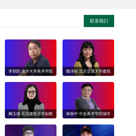
联系我们
李朝阳 清华大学美术学院
魏泽崧 北京交通大学建筑
教授，室内设计专业人才
与艺术学院教授、博士生
查看详情
查看详情
库 专家顾问
导师，室内设计专业人才
库 专家顾问
阚玉德 北京建筑大学副教
林振中 中央美术学院城市
授、硕士生导师，室内设
设计学院特聘专家/课程教
查看详情
查看详情
计专业人才库 专家顾问
授，室内设计专业人才库